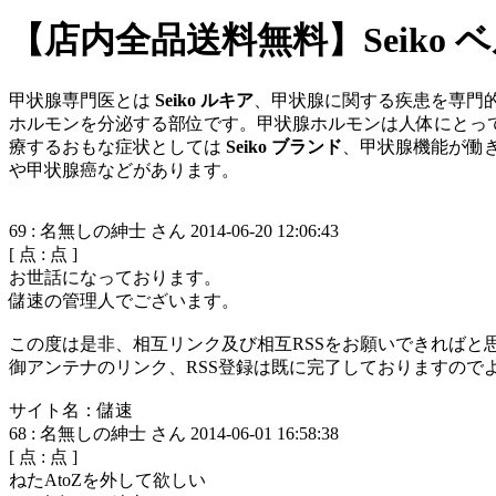
【店内全品送料無料】Seiko 
甲状腺専門医とは
Seiko ルキア
、甲状腺に関する疾患を専門
ホルモンを分泌する部位です。甲状腺ホルモンは人体にとっ
療するおもな症状としては
Seiko ブランド
、甲状腺機能が働
や甲状腺癌などがあります。
69
:
名無しの紳士 さん
2014-06-20 12:06:43
[
点 :
点 ]
お世話になっております。
儲速の管理人でございます。
この度は是非、相互リンク及び相互RSSをお願いできればと
御アンテナのリンク、RSS登録は既に完了しておりますので
サイト名：儲速
68
:
名無しの紳士 さん
2014-06-01 16:58:38
[
点 :
点 ]
ねたAtoZを外して欲しい