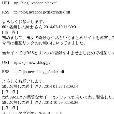
URL ttp://blog.livedoor.jp/daxtt/
RSS ttp://blog.livedoor.jp/daxtt/index.rdf
よろしくお願いします。
60
:
名無しの紳士 さん
2014-02-10 11:39:01
[
点 :
点 ]
初めまして、鬼女の奇妙な生活というまとめサイトを運営し
今日は相互リンクのお願いにやってきました。
当サイトではRSSとリンクの登録をすませましたので相互リ
URL ttp://kijo-news.blog.jp/
RSS ttp://kijo-news.blog.jp/index.rdf
よろしくお願いします。
59
:
名無しの紳士 さん
2014-01-27 13:09:14
[
点 :
点 ]
ねたAtoZとか悪質なサイトはデフォでたらいまわし警告した
58
:
名無しの紳士 さん
2013-10-29 02:58:04
[
点 :
点 ]
スロットタグがめっちゃスロット