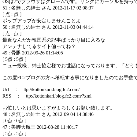
OSは7でブラウザはクロームです。リンクにカーソルを持
51
:
名無しの紳士 さん
2012-11-17 02:08:37
[
点 :
点 ]
ポップアップが安定しませんことよ
50
:
名無しの紳士 さん
2012-11-03 04:44:14
[
点 :
点 ]
最近なんだか韓国系の記事ばっかり目に入るな
アンテナしてるサイト偏ってね？
49
:
骨豚
2012-09-26 01:14:05
[
5
点 :
5
点 ]
ニュー投様、紳士協定様でお世話になっております、「どうも液
この度FC2ブログの方へ移転する事になりましたのでお手数
Url ： ttp://kottonkari.blog.fc2.com/
RSS ： ttp://kottonkari.blog.fc2.com/?xml
お忙しいとは思いますがよろしくお願い致します。
48
:
名無しの紳士 さん
2012-09-04 14:38:46
[
0
点 :
0
点 ]
47
:
美脚大魔王
2012-08-28 11:40:17
[
5
点 :
5
点 ]