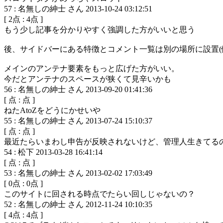
57
:
名無しの紳士 さん
2013-10-24 03:12:51
[
2
点 :
4
点 ]
もう少し記事を分かりやすく強調した方がいいと思う
後、サイドバーにある特徴とコメント一覧は別の場所に設置(例
メインのアンテナ要素をもっと広げた方がいい。
今だとアンテナのスペースが狭くて見辛いかも
56
:
名無しの紳士 さん
2013-09-20 01:41:36
[
点 :
点 ]
ねたAtoZをどうにかせいや
55
:
名無しの紳士 さん
2013-07-24 15:10:37
[
点 :
点 ]
最近たらいまわし申告が反映されないけど、管理人生きてる
54
:
松下
2013-03-28 16:41:14
[
点 :
点 ]
53
:
名無しの紳士 さん
2013-02-02 17:03:49
[
0
点 :
0
点 ]
このサイトに回される時点でたらい回しじゃないの？
52
:
名無しの紳士 さん
2012-11-24 10:10:35
[
4
点 :
4
点 ]