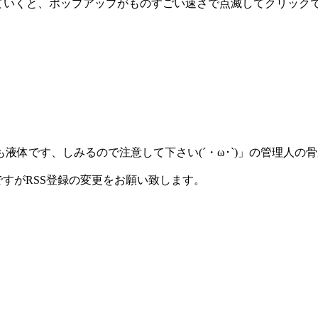
っていくと、ポップアップがものすごい速さで点滅してクリック
体です、しみるので注意して下さい(´・ω･`)」の管理人の
ですがRSS登録の変更をお願い致します。