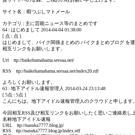
サイト名：暇つぶしマトメール
カテゴリ : 主に芸能ニュース等のまとめです
64
:
はじめまして
2014-04-04 01:38:00
[
点 :
点 ]
はじめまして、バイク関係まとめの バイクまとめブログ を
相互リンクをお願いします。
Url ttp://baikehamahama.seesaa.net/
RSS ttp://baikehamahama.seesaa.net/index20.rdf
よろしくお願いします。
63
:
地下アイドル速報管理人
2014-03-24 23:13:48
[
5
点 :
5
点 ]
こんにちは。地下アイドル速報管理人のクラウドと申します
今回相互RSS及び相互リンクをお願いしたく思いご連絡差し
名称地下アイドル速報
URL ttp://nasuka7777.blog.jp/
RSS ttp://nasuka7777.blog.jp/index.rdf