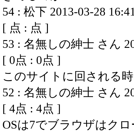
54
:
松下
2013-03-28 16:4
[
点 :
点 ]
53
:
名無しの紳士 さん
2
[
0
点 :
0
点 ]
このサイトに回される時
52
:
名無しの紳士 さん
2
[
4
点 :
4
点 ]
OSは7でブラウザはク