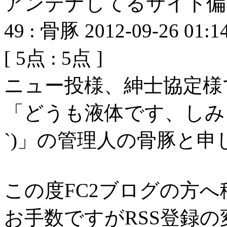
アンテナしてるサイト偏
49
:
骨豚
2012-09-26 01:1
[
5
点 :
5
点 ]
ニュー投様、紳士協定様
「どうも液体です、しみる
`)」の管理人の骨豚と申
この度FC2ブログの方
お手数ですがRSS登録