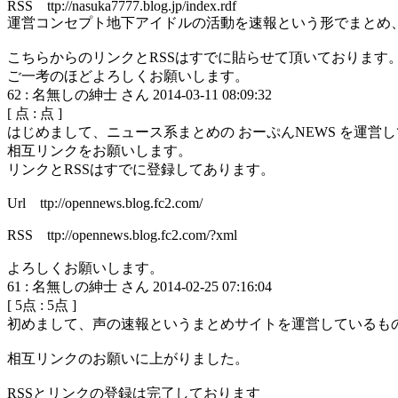
RSS ttp://nasuka7777.blog.jp/index.rdf
運営コンセプト地下アイドルの活動を速報という形でまとめ
こちらからのリンクとRSSはすでに貼らせて頂いております
ご一考のほどよろしくお願いします。
62
:
名無しの紳士 さん
2014-03-11 08:09:32
[
点 :
点 ]
はじめまして、ニュース系まとめの おーぷんNEWS を運営
相互リンクをお願いします。
リンクとRSSはすでに登録してあります。
Url ttp://opennews.blog.fc2.com/
RSS ttp://opennews.blog.fc2.com/?xml
よろしくお願いします。
61
:
名無しの紳士 さん
2014-02-25 07:16:04
[
5
点 :
5
点 ]
初めまして、声の速報というまとめサイトを運営しているも
相互リンクのお願いに上がりました。
RSSとリンクの登録は完了しております