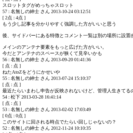
スロットタグがめっちゃスロット
57
:
名無しの紳士 さん
2013-10-24 03:12:51
[
2
点 :
4
点 ]
もう少し記事を分かりやすく強調した方がいいと思う
後、サイドバーにある特徴とコメント一覧は別の場所に設置(例
メインのアンテナ要素をもっと広げた方がいい。
今だとアンテナのスペースが狭くて見辛いかも
56
:
名無しの紳士 さん
2013-09-20 01:41:36
[
点 :
点 ]
ねたAtoZをどうにかせいや
55
:
名無しの紳士 さん
2013-07-24 15:10:37
[
点 :
点 ]
最近たらいまわし申告が反映されないけど、管理人生きてる
54
:
松下
2013-03-28 16:41:14
[
点 :
点 ]
53
:
名無しの紳士 さん
2013-02-02 17:03:49
[
0
点 :
0
点 ]
このサイトに回される時点でたらい回しじゃないの？
52
:
名無しの紳士 さん
2012-11-24 10:10:35