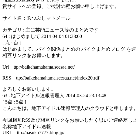
貴サイトへの登録、ご検討の程お願い申し上げます。
サイト名：暇つぶしマトメール
カテゴリ : 主に芸能ニュース等のまとめです
64
:
はじめまして
2014-04-04 01:38:00
[
点 :
点 ]
はじめまして、バイク関係まとめの バイクまとめブログ を
相互リンクをお願いします。
Url ttp://baikehamahama.seesaa.net/
RSS ttp://baikehamahama.seesaa.net/index20.rdf
よろしくお願いします。
63
:
地下アイドル速報管理人
2014-03-24 23:13:48
[
5
点 :
5
点 ]
こんにちは。地下アイドル速報管理人のクラウドと申します
今回相互RSS及び相互リンクをお願いしたく思いご連絡差し
名称地下アイドル速報
URL ttp://nasuka7777.blog.jp/