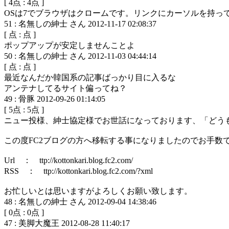
[
4
点 :
4
点 ]
OSは7でブラウザはクロームです。リンクにカーソルを持
51
:
名無しの紳士 さん
2012-11-17 02:08:37
[
点 :
点 ]
ポップアップが安定しませんことよ
50
:
名無しの紳士 さん
2012-11-03 04:44:14
[
点 :
点 ]
最近なんだか韓国系の記事ばっかり目に入るな
アンテナしてるサイト偏ってね？
49
:
骨豚
2012-09-26 01:14:05
[
5
点 :
5
点 ]
ニュー投様、紳士協定様でお世話になっております、「どうも液
この度FC2ブログの方へ移転する事になりましたのでお手数
Url ： ttp://kottonkari.blog.fc2.com/
RSS ： ttp://kottonkari.blog.fc2.com/?xml
お忙しいとは思いますがよろしくお願い致します。
48
:
名無しの紳士 さん
2012-09-04 14:38:46
[
0
点 :
0
点 ]
47
:
美脚大魔王
2012-08-28 11:40:17