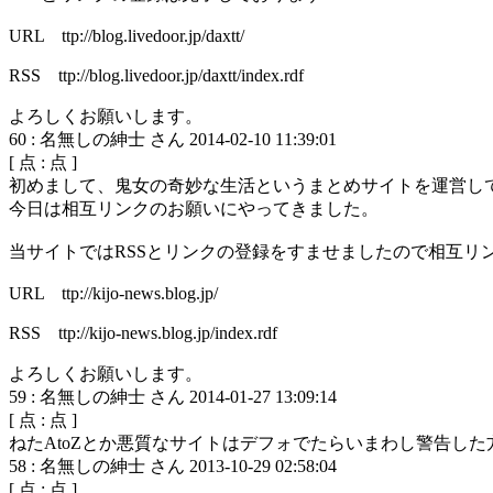
URL ttp://blog.livedoor.jp/daxtt/
RSS ttp://blog.livedoor.jp/daxtt/index.rdf
よろしくお願いします。
60
:
名無しの紳士 さん
2014-02-10 11:39:01
[
点 :
点 ]
初めまして、鬼女の奇妙な生活というまとめサイトを運営し
今日は相互リンクのお願いにやってきました。
当サイトではRSSとリンクの登録をすませましたので相互リ
URL ttp://kijo-news.blog.jp/
RSS ttp://kijo-news.blog.jp/index.rdf
よろしくお願いします。
59
:
名無しの紳士 さん
2014-01-27 13:09:14
[
点 :
点 ]
ねたAtoZとか悪質なサイトはデフォでたらいまわし警告した
58
:
名無しの紳士 さん
2013-10-29 02:58:04
[
点 :
点 ]