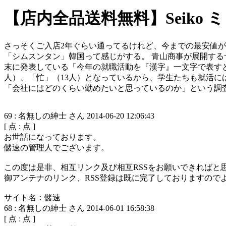
【店内全品送料無料】Seiko 
さっそくご入店2年ぐらい通ってるけれど、今までの最安値が1
「シムスンタン」韓国って感じがする。 青山商事が展開す
末に発表している「今年の就職活動を『漢字』一文字で表す
人）、「忙」（13人）となっているから、学生たちも就活
「会社にはどのくらい勤めたいと思っているのか」という調査
69
:
名無しの紳士 さん
2014-06-20 12:06:43
[
点 :
点 ]
お世話になっております。
儲速の管理人でございます。
この度は是非、相互リンク及び相互RSSをお願いできればと
御アンテナのリンク、RSS登録は既に完了しておりますので
サイト名：儲速
68
:
名無しの紳士 さん
2014-06-01 16:58:38
[
点 :
点 ]