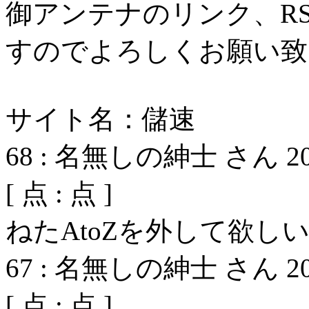
御アンテナのリンク、R
すのでよろしくお願い致
サイト名：儲速
68
:
名無しの紳士 さん
2
[
点 :
点 ]
ねたAtoZを外して欲し
67
:
名無しの紳士 さん
2
[
点 :
点 ]