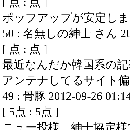
[
点 :
点 ]
ポップアップが安定しま
50
:
名無しの紳士 さん
2
[
点 :
点 ]
最近なんだか韓国系の記
アンテナしてるサイト偏
49
:
骨豚
2012-09-26 01:1
[
5
点 :
5
点 ]
ニュー投様、紳士協定様