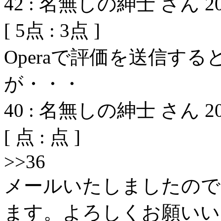
42
:
名無しの紳士 さん
2
[
5
点 :
3
点 ]
Operaで評価を送信す
が・・・
40
:
名無しの紳士 さん
2
[
点 :
点 ]
>>36
メールいたしましたので
ます。よろしくお願いい