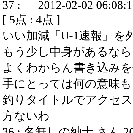
37
:
2012-02-02 06:08:
[
5
点 :
4
点 ]
いい加減「U-1速報」を
もう少し中身があるなら
よくわからん書き込みを
手にとっては何の意味も
釣りタイトルでアクセス
方ないわ
36
:
名無しの紳士 さん
2