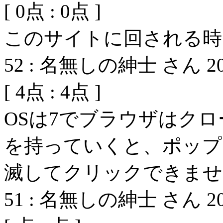
[
0
点 :
0
点 ]
このサイトに回される時
52
:
名無しの紳士 さん
2
[
4
点 :
4
点 ]
OSは7でブラウザはク
を持っていくと、ポップ
滅してクリックできませ
51
:
名無しの紳士 さん
2