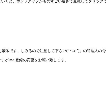
っていくと、ポップアップがものすごい速さで点滅してクリック
体です、しみるので注意して下さい(´・ω･`)」の管理人の
ですがRSS登録の変更をお願い致します。