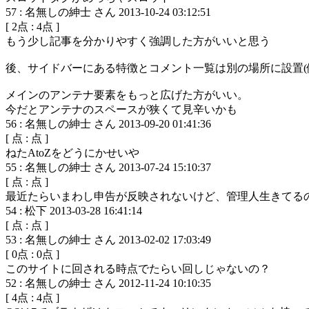
57
:
名無しの紳士 さん
2013-10-24 03:12:51
[
2
点 :
4
点 ]
もう少し記事を分かりやすく強調した方がいいと思う
後、サイドバーにある特徴とコメント一覧は別の場所に設置(例
メインのアンテナ要素をもっと広げた方がいい。
今だとアンテナのスペースが狭くて見辛いかも
56
:
名無しの紳士 さん
2013-09-20 01:41:36
[
点 :
点 ]
ねたAtoZをどうにかせいや
55
:
名無しの紳士 さん
2013-07-24 15:10:37
[
点 :
点 ]
最近たらいまわし申告が反映されないけど、管理人生きてる
54
:
松下
2013-03-28 16:41:14
[
点 :
点 ]
53
:
名無しの紳士 さん
2013-02-02 17:03:49
[
0
点 :
0
点 ]
このサイトに回される時点でたらい回しじゃないの？
52
:
名無しの紳士 さん
2012-11-24 10:10:35
[
4
点 :
4
点 ]