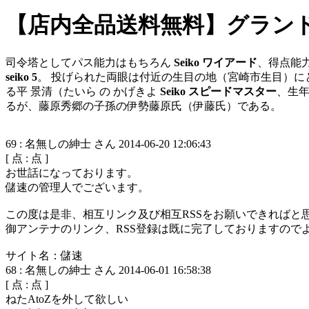
【店内全品送料無料】グランドセ
司令塔としてパス能力はもちろん
Seiko ワイアード
、得点能
seiko 5
。 投げられた両眼は付近の生目の地（宮崎市生目）に
る平 景清（たいら の かげきよ
Seiko スピードマスター
、生年
るが、藤原秀郷の子孫の伊勢藤原氏（伊藤氏）である。
69
:
名無しの紳士 さん
2014-06-20 12:06:43
[
点 :
点 ]
お世話になっております。
儲速の管理人でございます。
この度は是非、相互リンク及び相互RSSをお願いできればと
御アンテナのリンク、RSS登録は既に完了しておりますので
サイト名：儲速
68
:
名無しの紳士 さん
2014-06-01 16:58:38
[
点 :
点 ]
ねたAtoZを外して欲しい