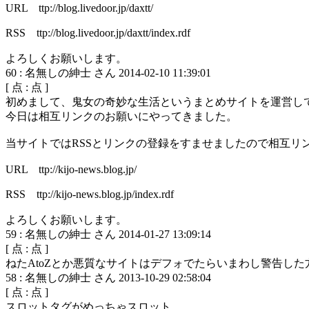
URL ttp://blog.livedoor.jp/daxtt/
RSS ttp://blog.livedoor.jp/daxtt/index.rdf
よろしくお願いします。
60
:
名無しの紳士 さん
2014-02-10 11:39:01
[
点 :
点 ]
初めまして、鬼女の奇妙な生活というまとめサイトを運営し
今日は相互リンクのお願いにやってきました。
当サイトではRSSとリンクの登録をすませましたので相互リ
URL ttp://kijo-news.blog.jp/
RSS ttp://kijo-news.blog.jp/index.rdf
よろしくお願いします。
59
:
名無しの紳士 さん
2014-01-27 13:09:14
[
点 :
点 ]
ねたAtoZとか悪質なサイトはデフォでたらいまわし警告した
58
:
名無しの紳士 さん
2013-10-29 02:58:04
[
点 :
点 ]
スロットタグがめっちゃスロット