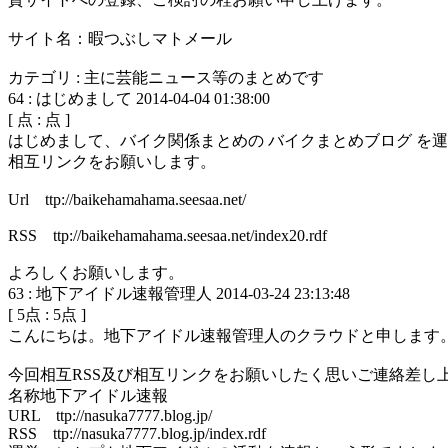
サイト名：暇つぶしマトメール
カテゴリ : 主に芸能ニュース等のまとめです
64
:
はじめまして
2014-04-04 01:38:00
[
点 :
点 ]
はじめまして、バイク関係まとめの バイクまとめブログ を
相互リンクをお願いします。
Url ttp://baikehamahama.seesaa.net/
RSS ttp://baikehamahama.seesaa.net/index20.rdf
よろしくお願いします。
63
:
地下アイドル速報管理人
2014-03-24 23:13:48
[
5
点 :
5
点 ]
こんにちは。地下アイドル速報管理人のクラウドと申します
今回相互RSS及び相互リンクをお願いしたく思いご連絡差し
名称地下アイドル速報
URL ttp://nasuka7777.blog.jp/
RSS ttp://nasuka7777.blog.jp/index.rdf