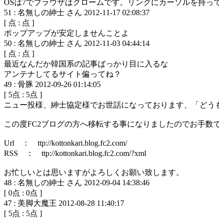
OSは7でブラウザはクロームです。リンクにカーソルを持
51
:
名無しの紳士 さん
2012-11-17 02:08:37
[
点 :
点 ]
ポップアップが安定しませんことよ
50
:
名無しの紳士 さん
2012-11-03 04:44:14
[
点 :
点 ]
最近なんだか韓国系の記事ばっかり目に入るな
アンテナしてるサイト偏ってね？
49
:
骨豚
2012-09-26 01:14:05
[
5
点 :
5
点 ]
ニュー投様、紳士協定様でお世話になっております、「どうも液
この度FC2ブログの方へ移転する事になりましたのでお手数
Url ： ttp://kottonkari.blog.fc2.com/
RSS ： ttp://kottonkari.blog.fc2.com/?xml
お忙しいとは思いますがよろしくお願い致します。
48
:
名無しの紳士 さん
2012-09-04 14:38:46
[
0
点 :
0
点 ]
47
:
美脚大魔王
2012-08-28 11:40:17
[
5
点 :
5
点 ]