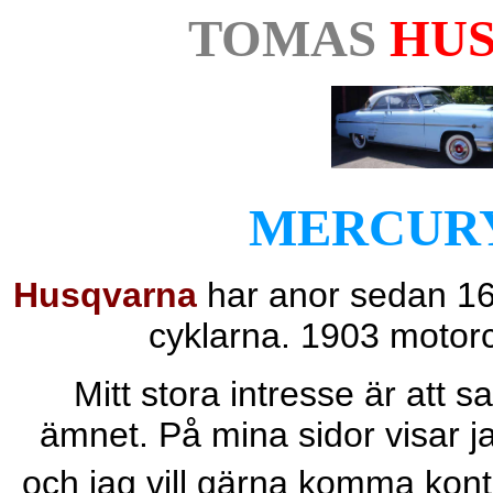
TOMAS
HU
MERCUR
Husqvarna
har anor sedan 16
cyklarna. 1903 motor
Mitt stora intresse är att s
ämnet. På mina sidor visar j
och jag vill gärna komma kon