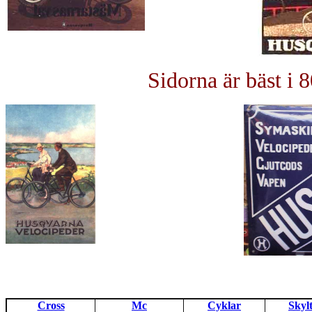
Sidorna är bäst i
Cross
Mc
Cyklar
Skyl