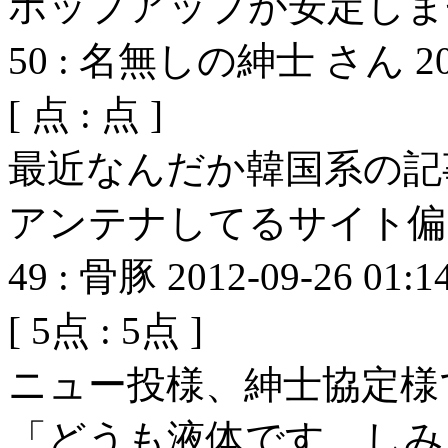
ポップアップが安定しま
50
:
名無しの紳士 さん
2
[
点 :
点 ]
最近なんだか韓国系の記
アンテナしてるサイト偏
49
:
骨豚
2012-09-26 01:1
[
5
点 :
5
点 ]
ニュー投様、紳士協定様
「どうも液体です、しみる