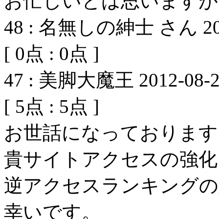
お忙しいとは思いますが
48
:
名無しの紳士 さん
2
[
0
点 :
0
点 ]
47
:
美脚大魔王
2012-08-2
[
5
点 :
5
点 ]
お世話になっております
貴サイトアクセスの強化
逆アクセスランキングの
幸いです。