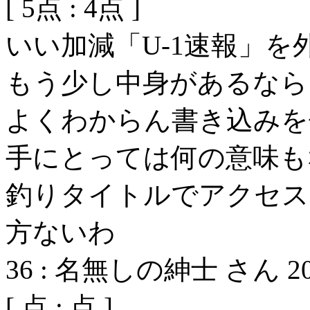
[
5
点 :
4
点 ]
いい加減「U-1速報」を
もう少し中身があるなら
よくわからん書き込みを
手にとっては何の意味も
釣りタイトルでアクセス
方ないわ
36
:
名無しの紳士 さん
2
[
点 :
点 ]